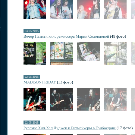
g
23.05.2015
Вечер Памяти кинорежиссера Марии Соловцовой
(49 фото)
22.05.2015
MADISON FRIDAY
(13 фото)
22.05.2015
Русские Хип-Хоп Диджеи и Битмейкеры в Грибоедове
(17 фото)