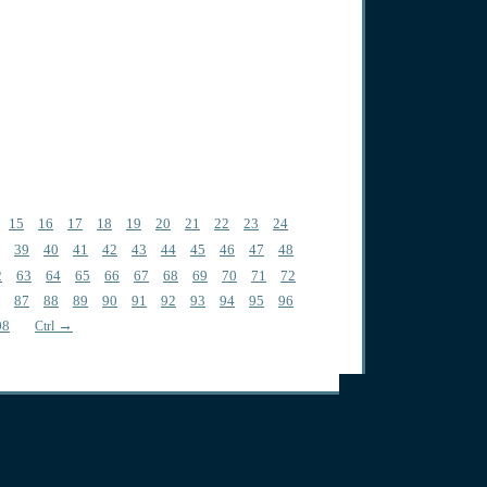
15
16
17
18
19
20
21
22
23
24
39
40
41
42
43
44
45
46
47
48
2
63
64
65
66
67
68
69
70
71
72
87
88
89
90
91
92
93
94
95
96
08
→
Ctrl