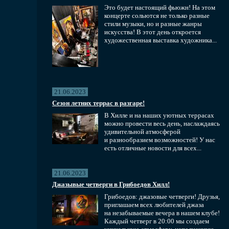
Это будет настоящий фьюжн! На этом
концерте сольются не только разные
стили музыки, но и разные жанры
искусства! В этот день откроется
художественная выставка художника...
21.06.2023
Сезон летних террас в разгаре!
В Хилле и на наших уютных террасах
можно провести весь день, наслаждаясь
удивительной атмосферой
и разнообразием возможностей! У нас
есть отличные новости для всех...
21.06.2023
Джазывые четверги в Грибоедов Хилл!
Грибоедов: джазовые четверги! Друзья,
приглашаем всех любителей джаза
на незабываемые вечера в нашем клубе!
Каждый четверг в 20:00 мы создаем