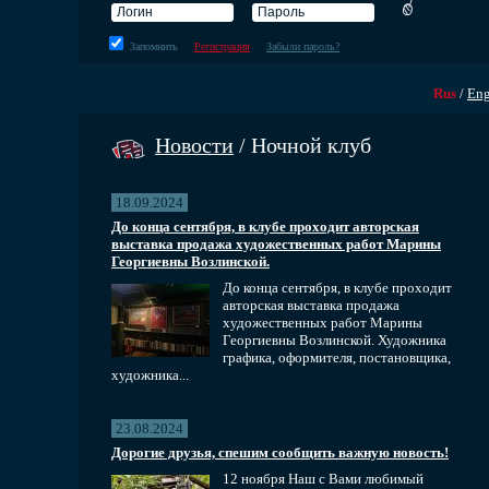
Запомнить
Регистрация
Забыли пароль?
Rus
/
En
Новости
/ Ночной клуб
18.09.2024
До конца сентября, в клубе проходит авторская
выставка продажа художественных работ Марины
Георгиевны Возлинской.
До конца сентября, в клубе проходит
авторская выставка продажа
художественных работ Марины
Георгиевны Возлинской. Художника
графика, оформителя, постановщика,
художника...
23.08.2024
Дорогие друзья, спешим сообщить важную новость!
12 ноября Наш с Вами любимый