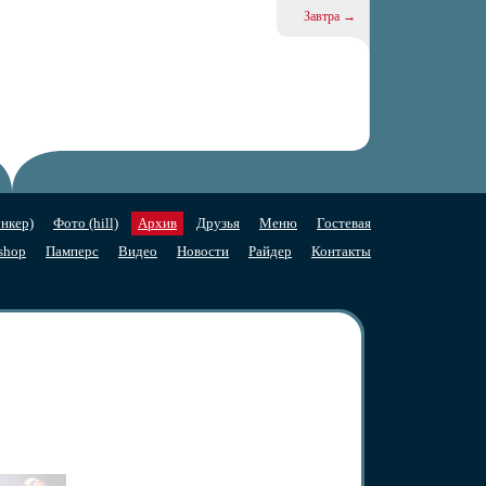
Завтра →
нкер)
Фото (hill)
Архив
Друзья
Меню
Гостевая
shop
Памперс
Видео
Новости
Райдер
Контакты