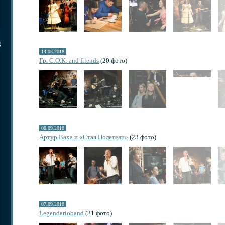
g
14.08.2018
Гр. C.O.K. and friends
(20 фото)
08.09.2018
Артур Ваха и «Стая Полетели»
(23 фото)
07.09.2018
Legendarioband
(21 фото)