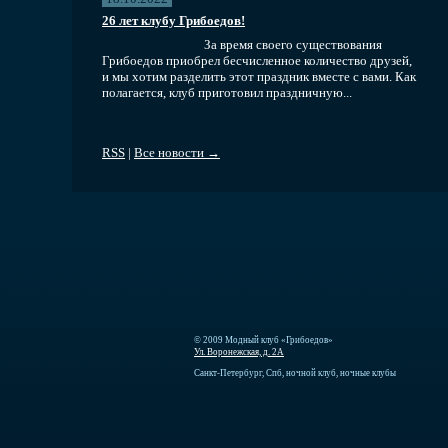
26 лет клубу Грибоедов!
За время своего существования
Грибоедов приобрел бесчисленное количество друзей,
и мы хотим разделить этот праздник вместе с вами. Как
полагается, клуб приготовил праздничную...
RSS
|
Все новости →
© 2009 Модный клуб «Грибоедов»
Ул. Воронежская, д. 2А
Санкт-Петербург, Спб, ночной клуб, ночные клубы