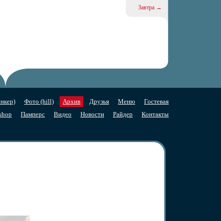
Завтра →
нкер)
Фото (hill)
Архив
Друзья
Меню
Гостевая
shop
Памперс
Видео
Новости
Райдер
Контакты