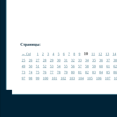
Страницы:
10
←
1
2
3
4
5
6
7
8
9
11
12
13
14
Ctrl
25
26
27
28
29
30
31
32
33
34
35
36
37
38
49
50
51
52
53
54
55
56
57
58
59
60
61
62
73
74
75
76
77
78
79
80
81
82
83
84
85
86
97
98
99
100
101
102
103
104
105
106
107
1