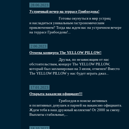
28.06.2023
Устричный вечер на террасе Грибоедова!
Готовы окунуться в мир устриц
и насладиться уникальным гастрономическим
приключением? Тогда мы ждем вас на устричном вечере
на террасе Грибоедова!...
2.06.2023
Отмена концерта The YELLOW PILLOW!
Друзья, по независящим от нас
обстоятельствам, концерт The YELLOW PILLOW,
который был запланирован на 3 июня, отменен! Вместо
The YELLOW PILLOW у нас будет играть джаз...
17.01.2023
Открыта вакансия-официант!!!
Грибоедов в поиске активных
и позитивных девушек и парней на вакансию официанта.
Ждем тебя в наш дружный коллектив! От 2000 за смену.
Выплаты стабильные,...
18.10.2022