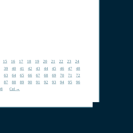
15
16
17
18
19
20
21
22
23
24
39
40
41
42
43
44
45
46
47
48
63
64
65
66
67
68
69
70
71
72
87
88
89
90
91
92
93
94
95
96
08
→
Ctrl