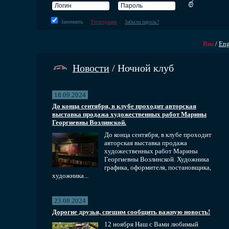
Запомнить
Регистрация
Забыли пароль?
Rus
/
En
Новости
/ Ночной клуб
18.09.2024
До конца сентября, в клубе проходит авторская
выставка продажа художественных работ Марины
Георгиевны Возлинской.
До конца сентября, в клубе проходит
авторская выставка продажа
художественных работ Марины
Георгиевны Возлинской. Художника
графика, оформителя, постановщика,
художника...
23.08.2024
Дорогие друзья, спешим сообщить важную новость!
12 ноября Наш с Вами любимый