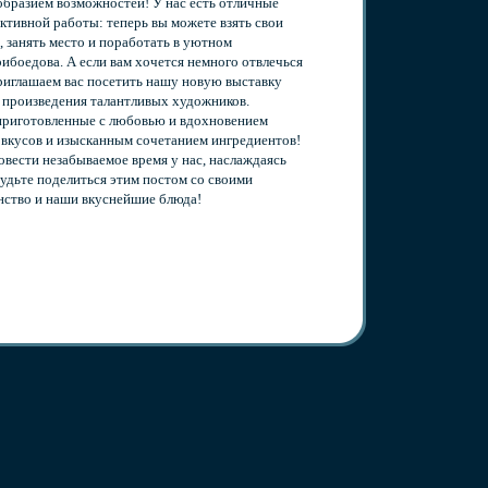
образием возможностей! У нас есть отличные
ктивной работы: теперь вы можете взять свои
 занять место и поработать в уютном
боедова. А если вам хочется немного отвлечься
приглашаем вас посетить нашу новую выставку
е произведения талантливых художников.
 приготовленные с любовью и вдохновением
 вкусов и изысканным сочетанием ингредиентов!
овести незабываемое время у нас, наслаждаясь
дьте поделиться этим постом со своими
нство и наши вкуснейшие блюда!