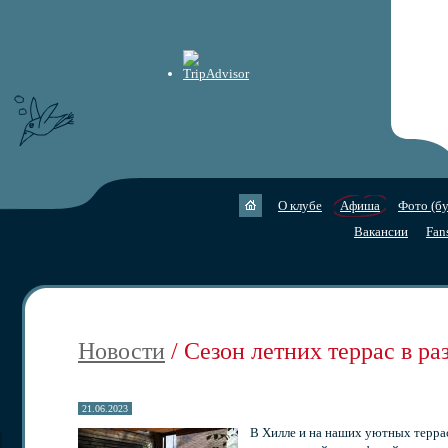
О клубе
Афиша
Фото (бу
Вакансии
Fan
Новости
/ Сезон летних террас в ра
21.06.2023
В Хилле и на наших уютных террас