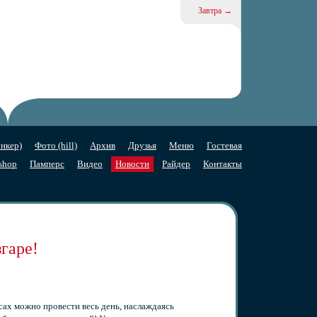
Завтра →
нкер)
Фото (hill)
Архив
Друзья
Меню
Гостевая
shop
Памперс
Видео
Новости
Райдер
Контакты
згаре!
ах можно провести весь день, наслаждаясь