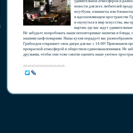
удивительной атмосферой и разно
новости для всех любителей проду
ноутбуки, планшеты или блокноты,
и вдохновляющем пространстве Гри
и окунуться в мир искусства, мы 
g
картин, где вас ждут удивительны
Не забудьте попробовать наши неповторимые напитки и блюда,
нашими шеф-поварами. Наша кухня порадует вас разнообразием
Грибоедов открывает свои двери для вас с 14:00! Приглашаем пр
прекрасной атмосферой и обществом единомышленников. Не забу
друзьями, чтобы они тоже смогли оценить наше уютное простра
пїЅпїЅпїЅпїЅпїЅпїЅпїЅпїЅпїЅпїЅ: