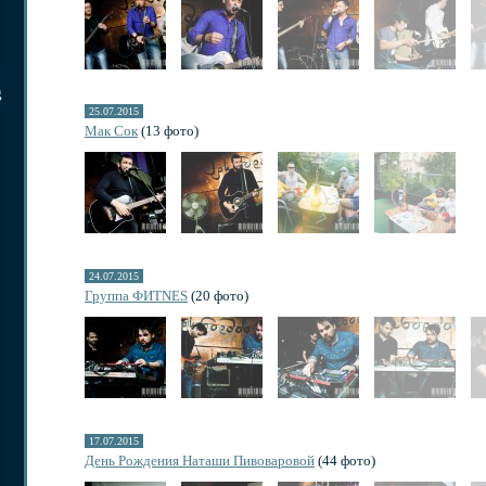
g
25.07.2015
Мак Сок
(13 фото)
24.07.2015
Группа ФИТNES
(20 фото)
17.07.2015
День Рождения Наташи Пивоваровой
(44 фото)