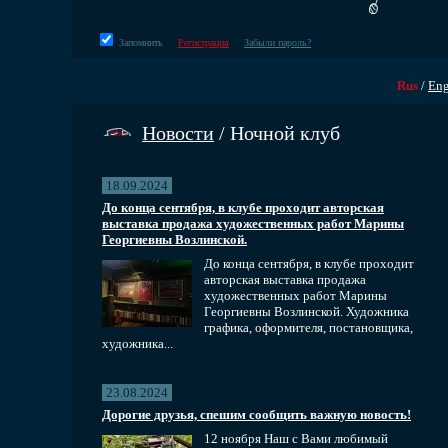
Запомнить
Регистрация
Забыли пароль?
Rus
/
En
Новости
/ Ночной клуб
18.09.2024
До конца сентября, в клубе проходит авторская
выставка продажа художественных работ Марины
Георгиевны Возлинской.
До конца сентября, в клубе проходит
авторская выставка продажа
художественных работ Марины
Георгиевны Возлинской. Художника
графика, оформителя, постановщика,
художника...
23.08.2024
Дорогие друзья, спешим сообщить важную новость!
12 ноября Наш с Вами любимый