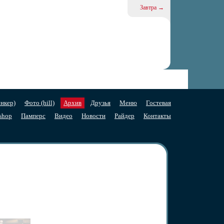
Завтра →
нкер)
Фото (hill)
Архив
Друзья
Меню
Гостевая
shop
Памперс
Видео
Новости
Райдер
Контакты