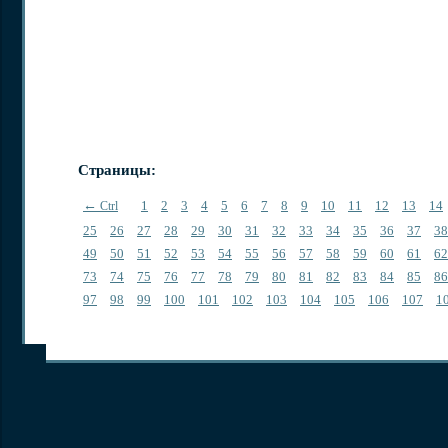
Страницы:
←
1
2
3
4
5
6
7
8
9
10
11
12
13
14
Ctrl
25
26
27
28
29
30
31
32
33
34
35
36
37
38
49
50
51
52
53
54
55
56
57
58
59
60
61
62
73
74
75
76
77
78
79
80
81
82
83
84
85
86
97
98
99
100
101
102
103
104
105
106
107
1