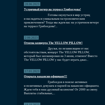
28.06.2023
Устричный вечер на террасе Грибоедова!
Готовы окунуться в мир устриц
и насладиться уникальным гастрономическим
приключением? Тогда мы ждем вас на устричном вечере
на террасе Грибоедова!...
2.06.2023
Отмена концерта The YELLOW PILLOW!
Друзья, по независящим от нас
обстоятельствам, концерт The YELLOW PILLOW,
который был запланирован на 3 июня, отменен! Вместо
The YELLOW PILLOW у нас будет играть джаз...
17.01.2023
Открыта вакансия-официант!!!
Грибоедов в поиске активных
и позитивных девушек и парней на вакансию официанта.
Ждем тебя в наш дружный коллектив! От 2000 за смену.
Выплаты стабильные,...
18.10.2022