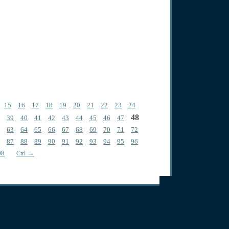
15
16
17
18
19
20
21
22
23
24
48
39
40
41
42
43
44
45
46
47
63
64
65
66
67
68
69
70
71
72
87
88
89
90
91
92
93
94
95
96
08
→
Ctrl