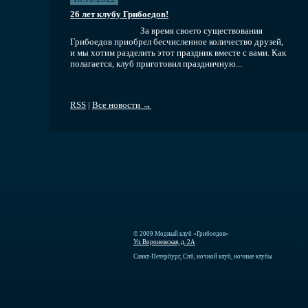
26 лет клубу Грибоедов!
За время своего существования
Грибоедов приобрел бесчисленное количество друзей,
и мы хотим разделить этот праздник вместе с вами. Как
полагается, клуб приготовил праздничную...
RSS
|
Все новости →
© 2009 Модный клуб «Грибоедов»
Ул. Воронежская, д. 2А
Санкт-Петербург, Спб, ночной клуб, ночные клубы