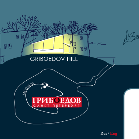
Rus
/
Eng