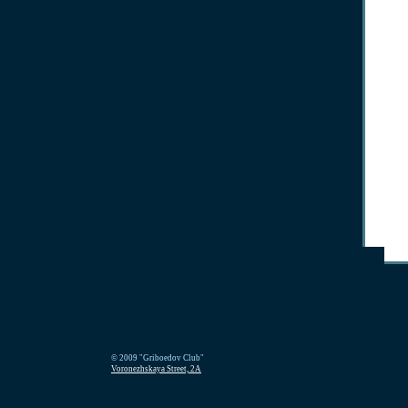
© 2009 "Griboedov Club"
Voronezhskaya Street, 2A