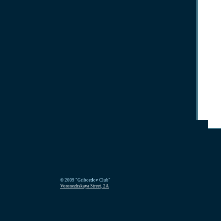
© 2009 "Griboedov Club"
Voronezhskaya Street, 2A