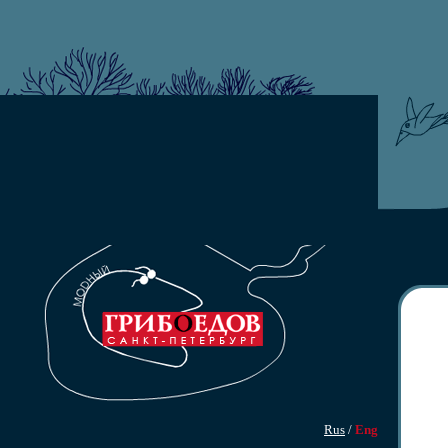
Rus
/
Eng