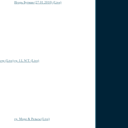
Игорь Бутман (27.01.2010) (Live)
тр (Live)
гр. I.L.W.T. (Live)
гр. Море & Рельсы (Live)