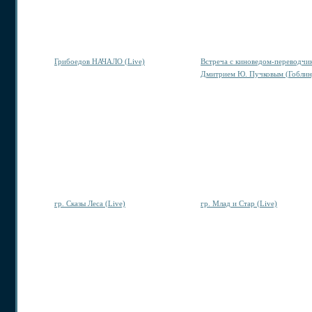
Грибоедов НАЧАЛО (Live)
Встреча с киноведом-переводчи
Дмитрием Ю. Пучковым (Гоблин)
гр. Сказы Леса (Live)
гр. Млад и Стар (Live)