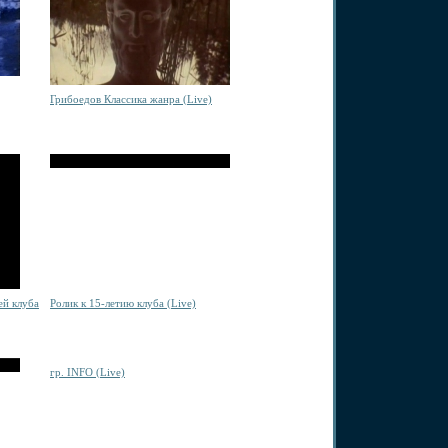
Грибоедов Классика жанра (Live)
ей клуба
Ролик к
15-летию
клуба (Live)
гр. INFO (Live)