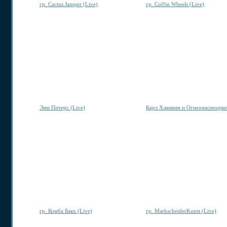
гр. Cactus Jamper (Live)
гр. Coffin Wheels (Live)
Эми Питерс (Live)
Карл Хламкин и Огнеопаснооркес
гр. Комба Бакх (Live)
гр. MarksсheiderKunst (Live)