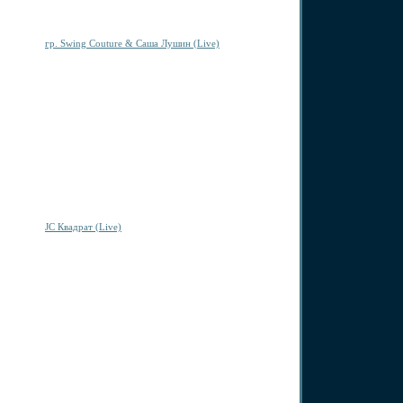
гр. Swing Couture & Саша Лушин (Live)
JC Квадрат (Live)