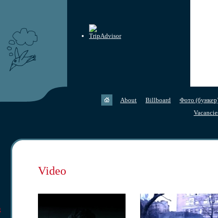
About
Billboard
Фото (бункер
Vacancie
Video
g