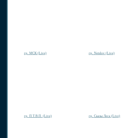
гр. МСК (Live)
гр. Netslov (Live)
гр. П.Т.В.П. (Live)
гр. Сказы Леса (Live)