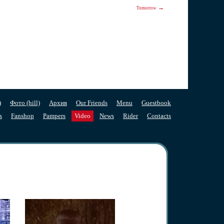
→
Tomorrow
)
Фото (hill)
Архив
Our Friends
Menu
Guestbook
s
Fanshop
Pampers
Video
News
Rider
Contacts