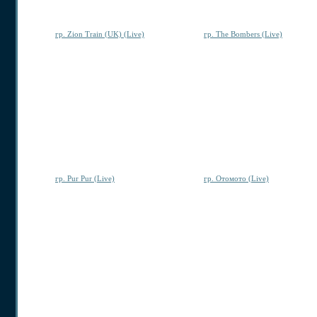
гр. Zion Train (UK) (Live)
гр. The Bombers (Live)
гр. Pur Pur (Live)
гр. Отомото (Live)