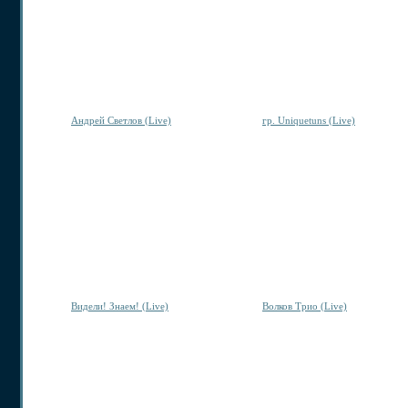
Андрей Светлов (Live)
гр. Uniquetuns (Live)
Видели! Знаем! (Live)
Волков Трио (Live)