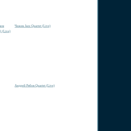
ком
Чижик Jazz Quartet (Live)
 (Live)
Андрей Рябов Quartet (Live)