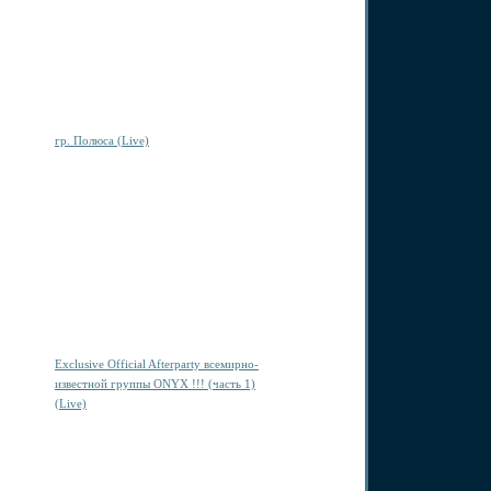
гр. Полюса (Live)
Exclusive Official Afterparty всемирно-
известной группы ONYX !!! (часть 1)
(Live)