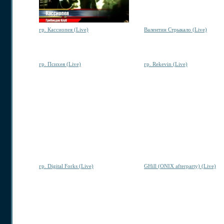
гр. Кассиопея (Live)
Валентин Стрыкало (Live)
гр. Психея (Live)
гр. Rekevin (Live)
гр. Digital Forks (Live)
GHill (ONIX afterparty) (Live)