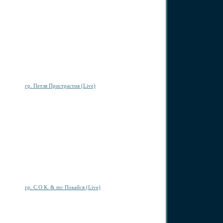
гр. Петля Пристрастия (Live)
гр. С.О.К. & mc Покайся (Live)