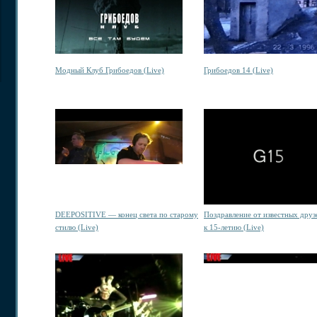
Mодный Клуб Грибоедов (Live)
Грибоедов 14 (Live)
DEEPOSITIVE — конец света по старому
Поздравление от известных друз
стилю (Live)
к
15-летию
(Live)