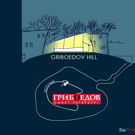
Rus
/
En