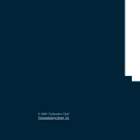
© 2009 "Griboedov Club"
Voronezhskaya Street, 2A