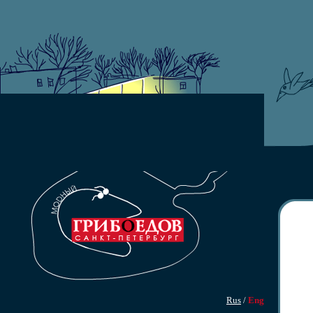
Rus
/
Eng