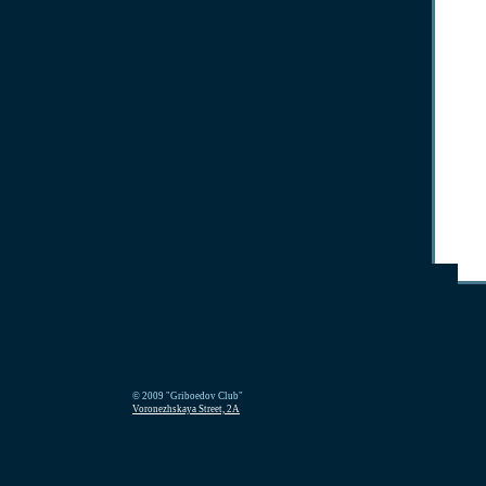
© 2009 "Griboedov Club"
Voronezhskaya Street, 2A