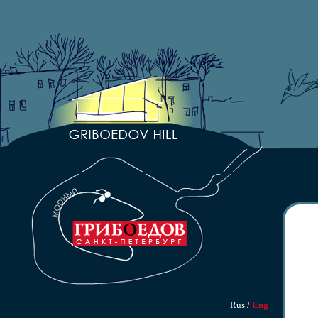
Rus
/
Eng