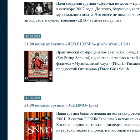
Идея создания группы «Девочки не хотят» пр
в сентябре 2007 года. До этого, будущие учас
музыкального опыта. Что вовсе не помешало и
за год своего существования «ДНХ» успели выступить...
g
13.06.2009
21.00 концерт группы «RED ELVISES» ((rock'n’roll, USA)
Практически стопроцентное авторство саундт
(Six String Samurai) и участие не только в это
фильмов «Музыкальный слух» (Pitch), «Расша
предместий Окснарда» (Three Girls South...
11.06.2009
21.00 концерт группы «ЭСКИМО» (рок)
Наша группа была основана на остатках довол
'2001. В состав ЭСКИМО вошли 3 человека из с
Костяна, и дополнительно присоединились еще
интересно, можете спросить в гостевой на нашем