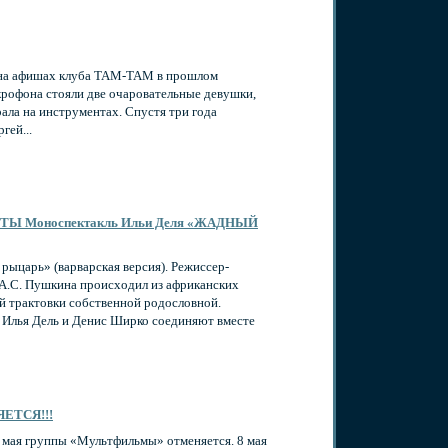
 на афишах клуба
ТАМ-ТАМ
в прошлом
икрофона стояли две очаровательные девушки,
рала на инструментах. Спустя три года
гей...
ЕТЫ Моноспектакль Ильи Деля «ЖАДНЫЙ
ыцарь» (варварская версия). Режиссер-
 А.С. Пушкина происходил из африканских
кой трактовки собственной родословной.
 Илья Дель и Денис Ширко соединяют вместе
ЕТСЯ!!!
8 мая группы «Мультфильмы» отменяется. 8 мая