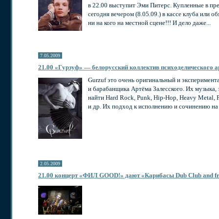
в 22.00 выступит Эми Питерс. Купленные в п
сегодня вечером (8.05.09.) в кассе клуба или 
ни на кого на местной сцене!!! И дело даже...
7.05.2009
21.00 «Гурзуф» — белорусский коллектив психоделического
а
Gurzuf это очень оригинальный и эксперимент
и барабанщика Артёма Залесского. Их музыка,
найти Hard Rock, Punk,
Hip-Hop
, Heavy Metal,
и др. Их подход к исполнению и сочинению на 
2.05.2009
21.00 концерт «ФИЛ GOOD!» дают «Карибасы Dub Club and fri