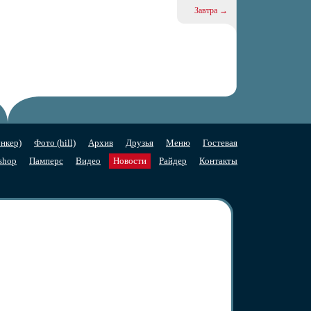
Завтра →
нкер)
Фото (hill)
Архив
Друзья
Меню
Гостевая
shop
Памперс
Видео
Новости
Райдер
Контакты