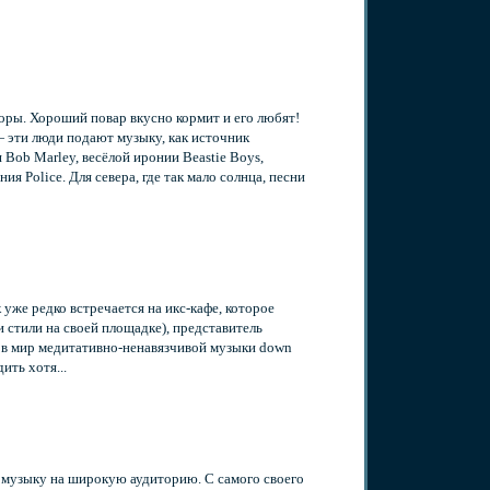
торы. Хороший повар вкусно кормит и его любят!
 эти люди подают музыку, как источник
Bob Marley, весёлой иронии Beastie Boys,
я Police. Для севера, где так мало солнца, песни
к уже редко встречается на
икс-кафе
, которое
 стили на своей площадке), представитель
 в мир медитативно-ненавязчивой музыки down
ить хотя...
 музыку на широкую аудиторию. С самого своего