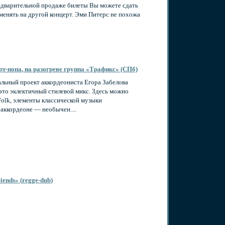
редварительной продаже билеты Вы можете сдать
обменять на другой концерт. Эми Питерс не похожа
рт-попа
, на разогреве группа «Трафикс» (СПб)
альный проект аккордеониста Егора Забелова
 это эклектичный стилевой микс. Здесь можно
 Folk, элементы классической музыки
аккордеоне — необычен....
ends» (
regge-dub
)