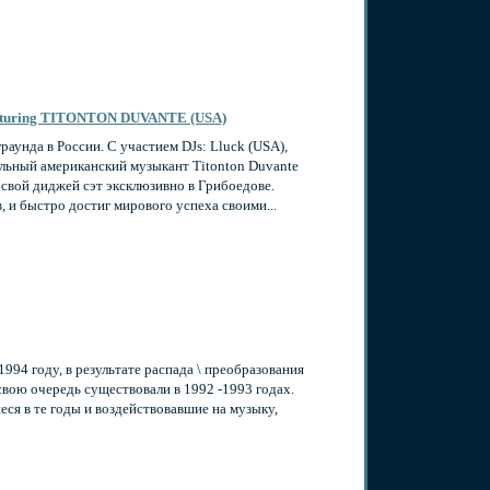
eaturing TITONTON DUVANTE (USA)
раунда в России. С участием DJs: Lluck (USA),
икальный американский музыкант Titonton Duvante
 свой диджей сэт эксклюзивно в Грибоедове.
в, и быстро достиг мирового успеха своими...
994 году, в результате распада \ преобразования
 свою очередь существовали в 1992 -1993 годах.
ся в те годы и воздействовавшие на музыку,