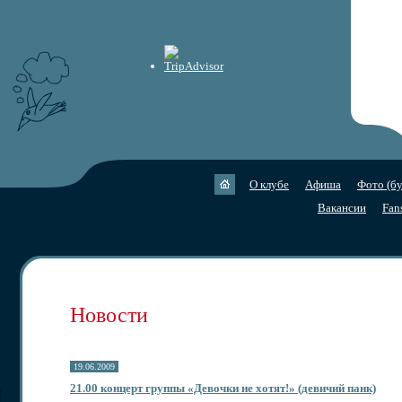
О клубе
Афиша
Фото (бу
Вакансии
Fan
Новости
19.06.2009
21.00 концерт группы «Девочки не хотят!» (девичий панк)