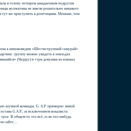
ишла в голову четырем закадычным подругам
тницы коллектива не имели решительно никакого
м тут же приступить к репетициям. Меньше, чем
река к кинокомедии «Шестиструнный самурай»
й картине: группу можно увидеть в эпизодах
лившийся» (Skippy) и «три девушки из южных
ьно шумной команды G. A.P. примерно зимой
остава G.A.P., за исключением вокалиста
 трое. В
общем-то
это всё, если
что-нибудь
 сайте....