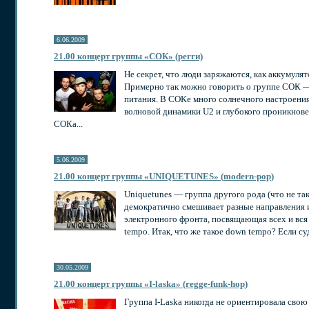
6.06.2009
21.00 концерт группы «СОК» (регги)
Не секрет, что люди заряжаются, как аккумуля
Примерно так можно говорить о группе СОК —
питания. В СОКе много солнечного настроения 
волновой динамики U2 и глубокого проникновени
СОКа...
5.06.2009
21.00 концерт группы «UNIQUETUNES» (
modern-pop
)
Uniquetunes — группа другого рода (что не та
демократично смешивает разные направления и
электронного фронта, посвящающая всех и вся
tempo. Итак, что же такое down tempo? Если суд
30.05.2009
21.00 концерт группы «
I-laska
» (regge-
funk-hop
)
Группа
I-Laska
никогда не ориентировала свою