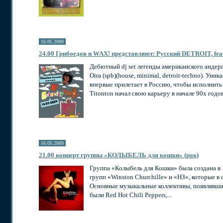
16.05.2009
24.00 Грибоедов и WAX! представляют: Русский DETROIT, f
Дебютный dj set легенды американского андерг
Oira (spb)(house, minimal, detroit-techno). Ун
впервые прилетает в Россию, чтобы исполнить
Titonton начал свою карьеру в начале 90х годо
16.05.2009
21.00 концерт группы «КОЛЫБЕЛЬ для кошки» (рок)
Группа «Колыбель для Кошки» была создана в 1
групп «Winston Churchille» и «НЗ», которые в
Основные музыкальные коллективы, появлявшие
были Red Hot Chili Peppers,...