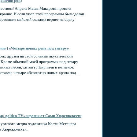
девичий рок)
чеством! Апрель Маша Макарова провела
Украине. И если упор этой программы был сделан
едстоящие майский сольник вернет на сцену
ичи») «Четыре новых репа под гитару»
воих друзей на свой сольный акустический
ll! Кроме обычной моей программы под гитару
енных песен, хитов гр.Кирпичи и нетленок
едставлю четыре абсолютно новых «рэпа под...
ор/ golden TV» и рамы от Сами Хюрскюлахти
рбургского медиа-художника Кости Метенёва
ми Хюрскюлахти.