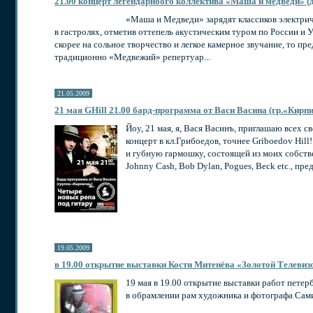
21.00 концерт легендарноого коллектива «Маша и медведи» (
«Маша и Медведи» зарядят классиков электри
в гастролях, отметив оттепель акустическим туром по России и 
скорее на сольное творчество и легкое камерное звучание, то пр
традиционно «Медвежий» репертуар...
21.05.2009
21 мая GHill 21.00 бард-программа от Васи Васина (гр.«Кирп
Йоу, 21 мая, я, Вася Васинъ, приглашаю всех с
концерт в кл.Грибоедов, точнее Griboedov Hi
и губную гармошку, состоящей из моих собств
Johnny Cash, Bob Dylan, Pogues, Beck etc., пр
19.05.2009
в 19.00 открытие выставки Кости Митенёва «Золотой Телевиз
19 мая в 19.00 открытие выставки работ пете
в обрамлении рам художника и фотографа Са