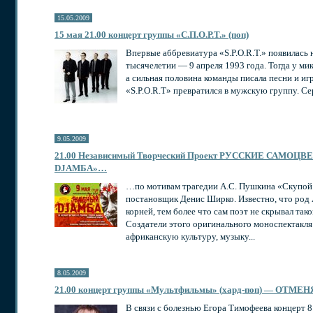
15.05.2009
15 мая 21.00 концерт группы «С.П.О.Р.Т.» (поп)
Впервые аббревиатура «S.P.O.R.T.» появилась
тысячелетии — 9 апреля 1993 года. Тогда у м
а сильная половина команды писала песни и иг
«S.P.O.R.T» превратился в мужскую группу. Сер
9.05.2009
21.00 Независимый Творческий Проект РУССКИЕ САМОЦВ
DJАМБА»…
…по мотивам трагедии А.С. Пушкина «Скупой р
постановщик Денис Ширко. Известно, что род
корней, тем более что сам поэт не скрывал та
Создатели этого оригинального моноспектакля
африканскую культуру, музыку...
8.05.2009
21.00 концерт группы «Мультфильмы» (
хард-поп
) — ОТМЕНЯ
В связи с болезнью Егора Тимофеева концерт 