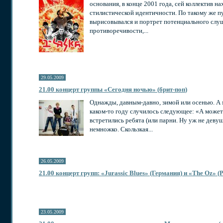
основания, в конце 2001 года, сей коллектив н
стилистической идентичности. По такому же п
вырисовывался и портрет потенциального слу
противоречивости,...
29.05.2009
21.00 концерт группы «Сегодня ночью» (
брит-поп
)
Однажды, давным-давно, зимой или осенью. А 
каком-то
году случилось следующее: «А может и
встретились ребята (или парни. Ну уж не деву
немножко. Скользкая...
26.05.2009
21.00 концерт групп: «Jurassic Blues» (Германия) и «The Oz» (
23.05.2009