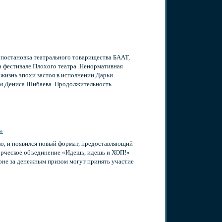
 постановка театрального товарищества БААТ,
а фестивале Плохого театра. Ненормативная
 жизнь эпохи застоя в исполнении Дарьи
ом Дениса Шибаева. Продолжительность
»
о, и появился новый формат, предоставляющий
ворческое объединение «Идешь, идешь и ХОП!»
оне за денежным призом могут принять участие