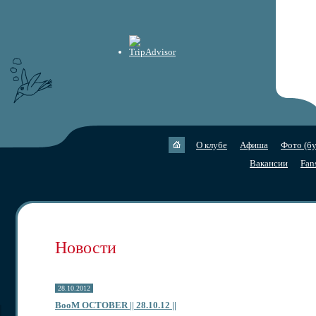
О клубе
Афиша
Фото (бу
Вакансии
Fan
Новости
28.10.2012
BooM OCTOBER || 28.10.12 ||