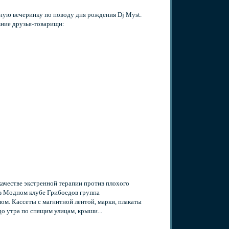
чную вечеринку по поводу дня рождения Dj Myst.
вние друзья-товарищи:
 качестве экстренной терапии против плохого
 в Модном клубе Грибоедов группа
м. Кассеты с магнитной лентой, марки, плакаты
до утра по спящим улицам, крыши...