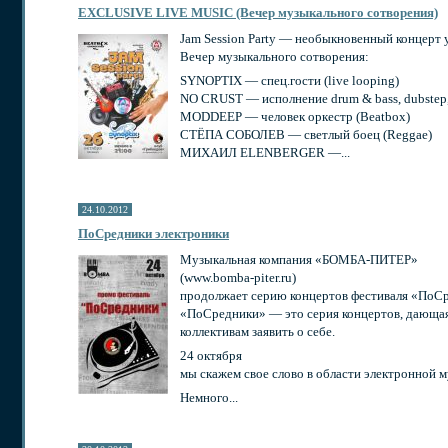
EXCLUSIVE LIVE MUSIC (Вечер музыкального сотворения)
Jam Session Party — необыкновенный концерт 
Вечер музыкального сотворения:
SYNOPTIX — спец.гости (live looping)
NO CRUST — исполнение drum & bass, dubstep, 
MODDEEP — человек оркестр (Beatbox)
СТЁПА СОБОЛЕВ — светлый боец (Reggae)
МИХАИЛ ELENBERGER —...
24.10.2012
ПоСредники электроники
Музыкальная компания «БОМБА-ПИТЕР»
(www.bomba-piter.ru)
продолжает серию концертов фестиваля «ПоС
«ПоСредники» — это серия концертов, дающа
коллективам заявить о себе.
24 октября
мы скажем свое слово в области электронной 
Немного...