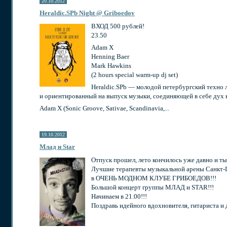
20.10.2012
Heraldic.SPb Night @ Griboedov
ВХОД 500 рублей!
23.50
Adam X
Henning Baer
Mark Hawkins
(2 hours special warm-up dj set)
Heraldic.SPb — молодой петербургский техно
и ориентированный на выпуск музыки, соединяющей в себе дух 
Adam X (Sonic Groove, Sativae, Scandinavia,...
19.10.2012
Млад и Star
Отпуск прошел, лето кончилось уже давно и т
Лучшие терапевты музыкальной арены Санкт-П
в ОЧЕНЬ МОДНОМ КЛУБЕ ГРИБОЕДОВ!!!
Большой концерт группы МЛАД и STAR!!!
Начинаем в 21.00!!!
Поздравь идейного вдохновителя, гитариста и 