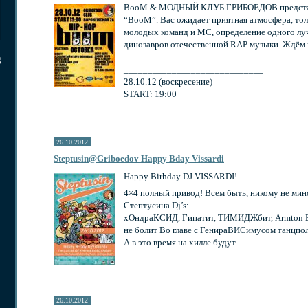
BooM & МОДНЫЙ КЛУБ ГРИБОЕДОВ представл
“BooM”. Вас ожидает приятная атмосфера, тол
молодых команд и МС, определение одного лу
динозавров отечественной RAP музыки. Ждём 
g
_____________________________
28.10.12 (воскресение)
START: 19:00
...
26.10.2012
Steptusin@Griboedov Happy Bday Vissardi
Happy Birhday DJ VISSARDI!
4×4 полный привод! Всем быть, никому не мин
Стептусина Dj’s:
хОндраКСИД, Гипатит, ТИМИДЖбит, Armton Бри
не болит Во главе с ГенираВИСимусом танцпол
А в это время на хилле будут...
26.10.2012