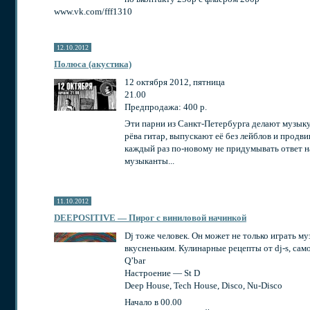
www.vk.com/fff1310
12.10.2012
Полюса (акустика)
12 октября 2012, пятница
21.00
Предпродажа: 400 р.
Эти парни из Санкт-Петербурга делают музыку
рёва гитар, выпускают её без лейблов и прод
каждый раз по-новому не придумывать ответ на
музыканты...
11.10.2012
DEEPOSITIVE — Пирог с виниловой начинкой
Dj тоже человек. Он может не только играть му
вкусненьким. Кулинарные рецепты от dj-s, само
Q’bar
Настроение — St D
Deep House, Tech House, Disco, Nu-Disco
Начало в 00.00