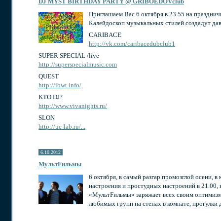
DJ MYST BIRTHDAY PARTY @ GRIBOEDOVclub
Приглашаем Вас 6 октября в 23.55 на праздни
Калейдоскоп музыкальных стилей создадут да
CARIBACE
http://vk.com/caribacedubclub1
SUPER SPECIAL /live
http://superspecialmusic.com
QUEST
http://ibwt.info/
KTO DJ?
http://www.vivanights.ru/
SLON
http://ue-lab.ru/...
6.10.2012
МультFильмы
6 октября, в самый разгар промозглой осени, в
настроения и простудных настроений в 21.00,
«МультFильмы» заряжает всех своим оптимизмо
любимых групп на стенах в комнате, прогулки 