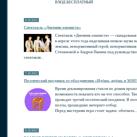
ВХОД БЕСПЛАТНЫЙ
8.10.2012
Спектакль «Дневник онаниста»
Спектакль «Дневник онаниста» — скандальная
в апреле этого года наделавшая немало шума н
лексика, ненормативный герой, ненормативная
Степановой и Андрея Панина под руководств
спектакля...
7.10.2012
Поэтический поединок от объединения «Идёшь, идёшь и ХОП!
Время декламирования стихов по домам прошл
возможность показать кто на что способен. Т
проводит третий поэтический поединок. В пог
поэты, прошедшие интернет-отбор.
Перед мастерами пера стоит задача: обогнать...
6.10.2012