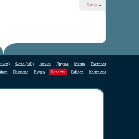
Завтра →
нкер)
Фото (hill)
Архив
Друзья
Меню
Гостевая
shop
Памперс
Видео
Новости
Райдер
Контакты