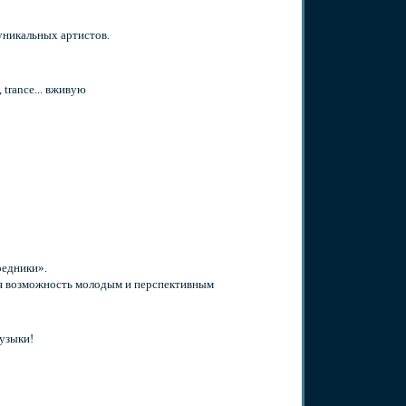
уникальных артистов.
trance... вживую
редники».
я возможность молодым и перспективным
музыки!