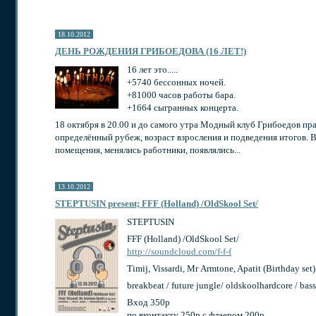
18.10.2012
ДЕНЬ РОЖДЕНИЯ ГРИБОЕДОВА (16 ЛЕТ!)
16 лет это.....
+5740 бессонных ночей.
+81000 часов работы бара.
+1664 сыгранных концерта.
18 октября в 20.00 и до самого утра Модный клуб Грибоедов пра
определённый рубеж, возраст взросления и подведения итогов.
помещения, менялись работники, появлялись...
13.10.2012
STEPTUSIN present; FFF (Holland) /OldSkool Set/
STEPTUSIN
FFF (Holland) /OldSkool Set/
http://soundcloud.com/f-f-f
Timij, Vissardi, Mr Armtone, Apatit (Birthday set)
breakbeat / future jungle/ oldskoolhardcore / bass
Вход 350р
по вконтакту 250р с флаером 200р