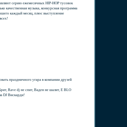
яют серию ежемесячных HIP-HOP тусовок
ько качественная музыка, конкурсная программа
чшего каждый месяц, плюс выступление
всех!
овать праздничного угара в компании друзей
т, Rave dj не спит, Ваден не шалит, Е BLO
а DJ Вискарди!