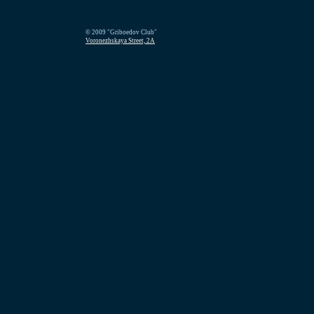
© 2009 "Griboedov Club"
Voronezhskaya Street, 2A