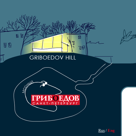
Rus
/
Eng