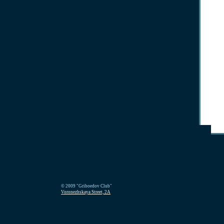
© 2009 "Griboedov Club"
Voronezhskaya Street, 2A