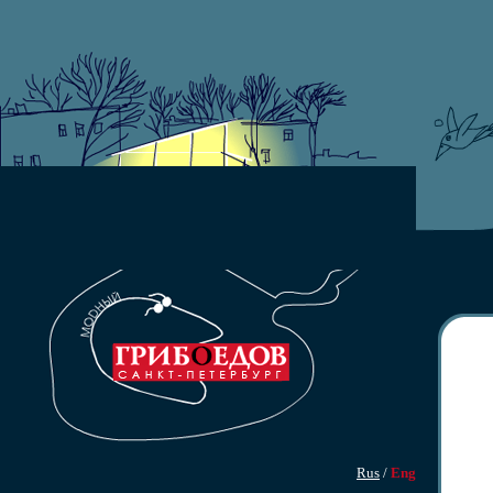
Rus
/
Eng