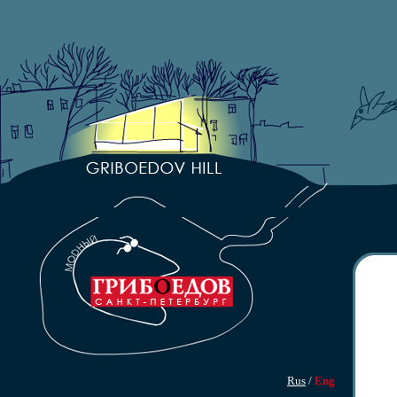
Rus
/
Eng