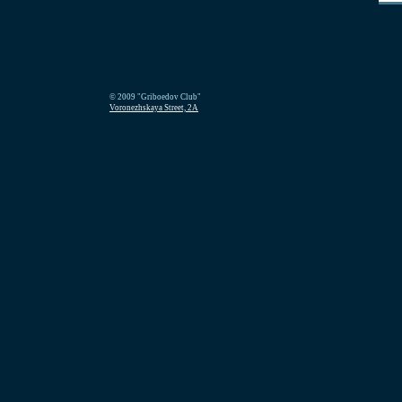
© 2009 "Griboedov Club"
Voronezhskaya Street, 2A