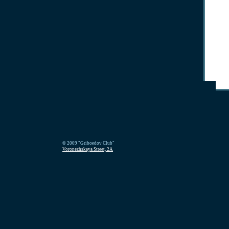
© 2009 "Griboedov Club"
Voronezhskaya Street, 2A