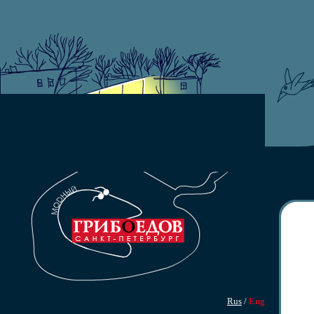
Rus
/
Eng