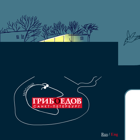
Rus
/
Eng