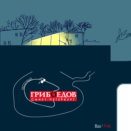
Rus
/
Eng