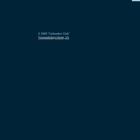
© 2009 "Griboedov Club"
Voronezhskaya Street, 2A