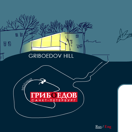
Rus
/
Eng