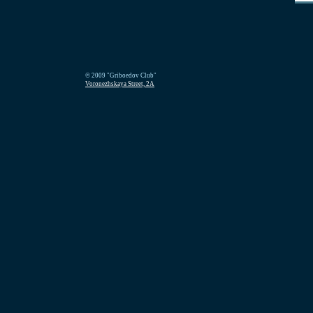
© 2009 "Griboedov Club"
Voronezhskaya Street, 2A