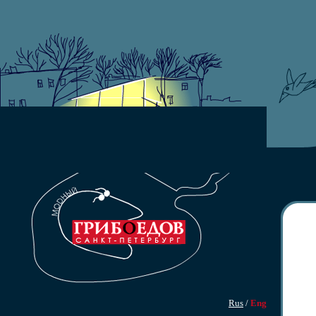
Rus
/
Eng