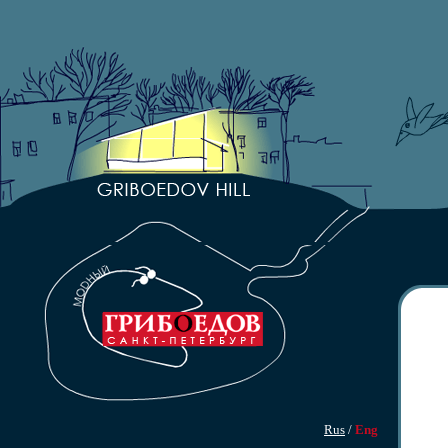
Rus
/
Eng