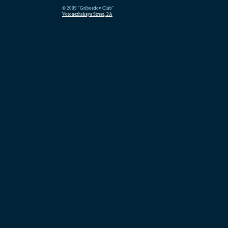
© 2009 "Griboedov Club"
Voronezhskaya Street, 2A