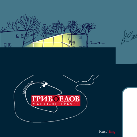
Rus
/
Eng