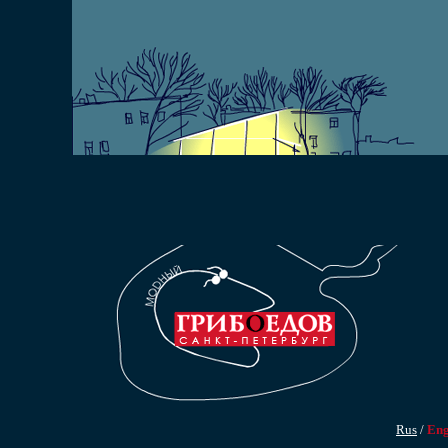
Rus
/
En