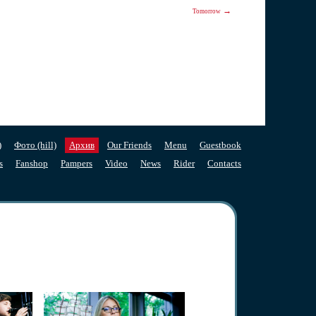
→
Tomorrow
)
Фото (hill)
Архив
Our Friends
Menu
Guestbook
s
Fanshop
Pampers
Video
News
Rider
Contacts