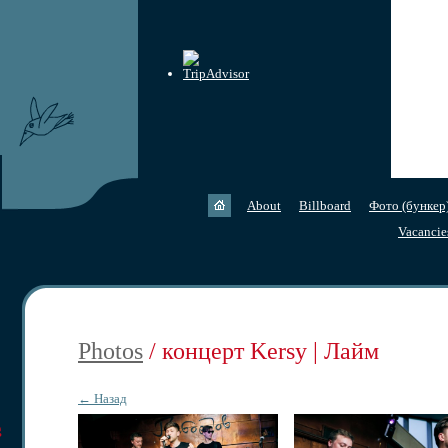
About
Billboard
Фото (бункер
Vacancie
Photos
/ концерт Kersy | Лайм
← Назад
g