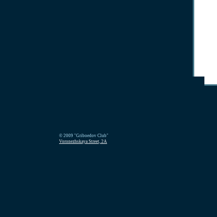
© 2009 "Griboedov Club"
Voronezhskaya Street, 2A