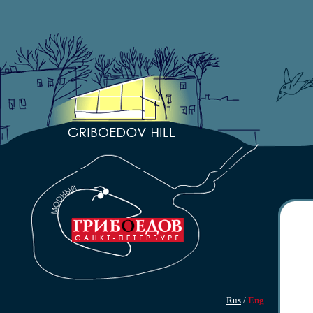
Rus
/
Eng