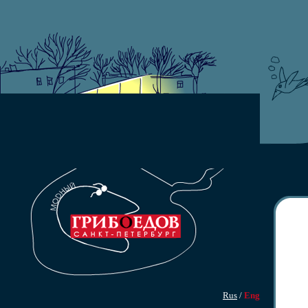
Rus
/
Eng