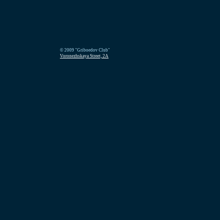
© 2009 "Griboedov Club"
Voronezhskaya Street, 2A