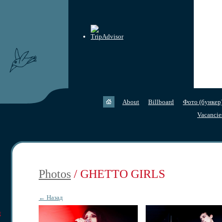
About
Billboard
Фото (бункер
Vacancie
Photos
/ GHETTO GIRLS
← Назад
g