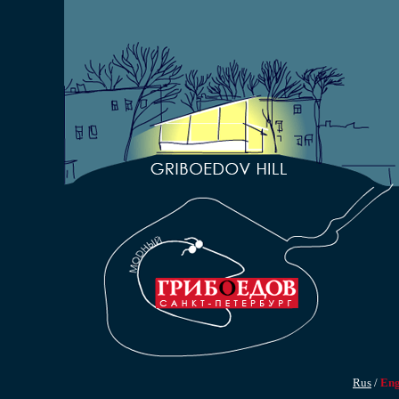
Rus
/
En