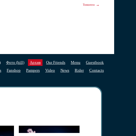
→
Tomorrow
)
Фото (hill)
Архив
Our Friends
Menu
Guestbook
s
Fanshop
Pampers
Video
News
Rider
Contacts