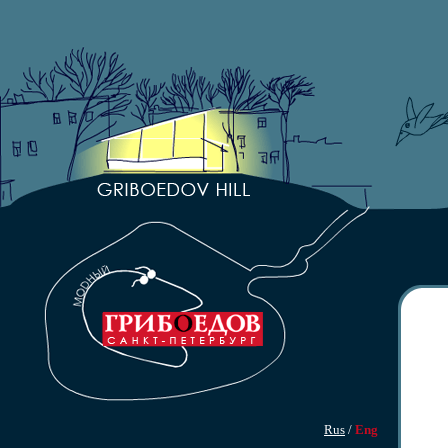
Rus
/
Eng