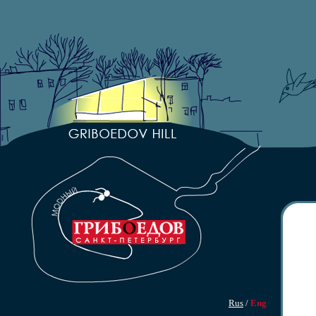
Rus
/
Eng