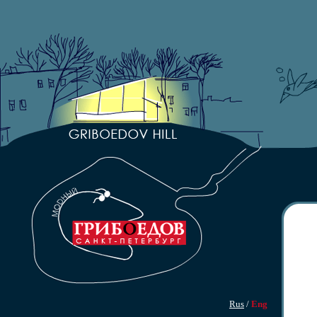
Rus
/
Eng