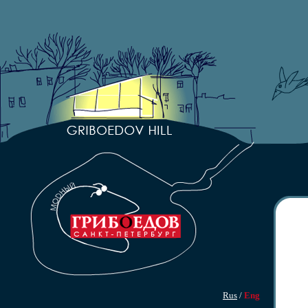
Rus
/
Eng