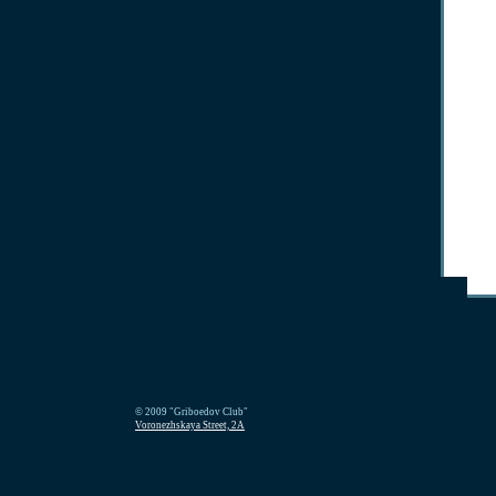
© 2009 "Griboedov Club"
Voronezhskaya Street, 2A