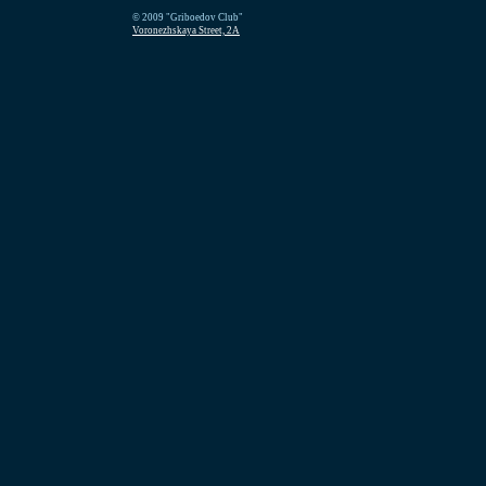
© 2009 "Griboedov Club"
Voronezhskaya Street, 2A