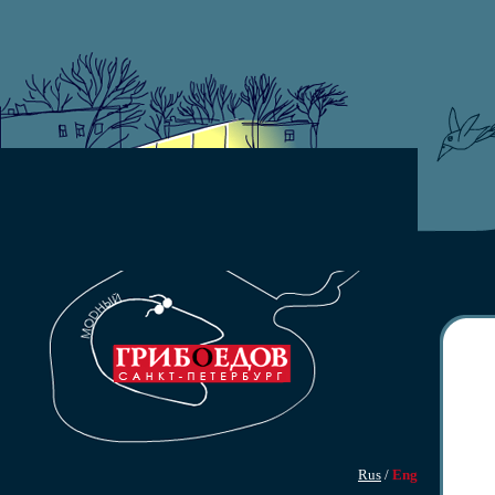
Rus
/
Eng