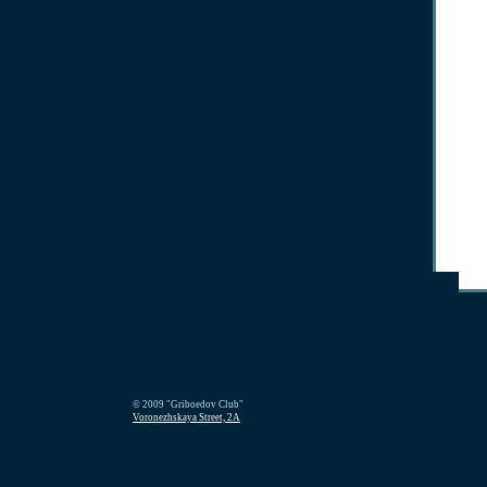
© 2009 "Griboedov Club"
Voronezhskaya Street, 2A