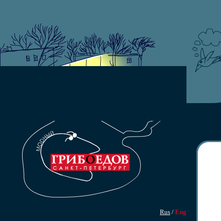
Rus
/
Eng