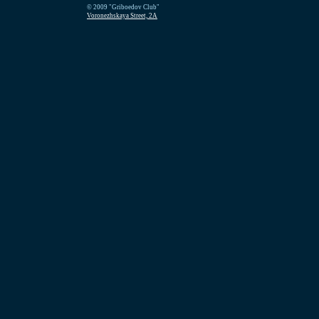
© 2009 "Griboedov Club"
Voronezhskaya Street, 2A