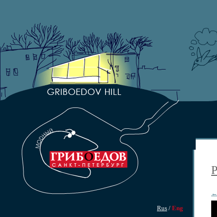
P
←
Rus
/
Eng