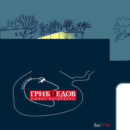
Rus
/
Eng