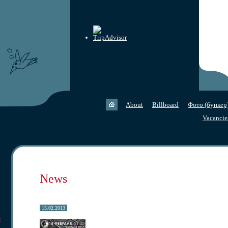
About
Billboard
Фото (бункер
Vacancie
News
15.02.2013
g