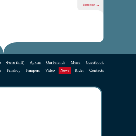
→
Tomorrow
)
Фото (hill)
Архив
Our Friends
Menu
Guestbook
s
Fanshop
Pampers
Video
News
Rider
Contacts