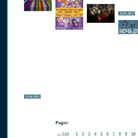
18.01.2013
12.01.2013
Pages:
←
1
2
3
4
5
6
7
8
9
10
Ctrl