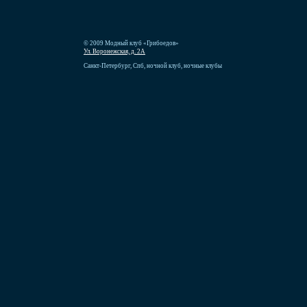
© 2009 Модный клуб «Грибоедов»
Ул. Воронежская, д. 2А
Санкт-Петербург, Спб, ночной клуб, ночные клубы