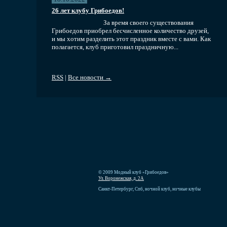
26 лет клубу Грибоедов!
За время своего существования
Грибоедов приобрел бесчисленное количество друзей,
и мы хотим разделить этот праздник вместе с вами. Как
полагается, клуб приготовил праздничную...
RSS
|
Все новости →
© 2009 Модный клуб «Грибоедов»
Ул. Воронежская, д. 2А
Санкт-Петербург, Спб, ночной клуб, ночные клубы