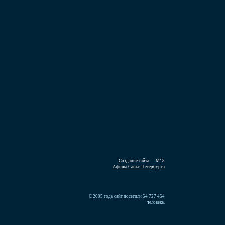
Создание сайта — М18
Афиша Санкт-Петербурга
С 2005 года сайт посетили 54 727 454
человека.