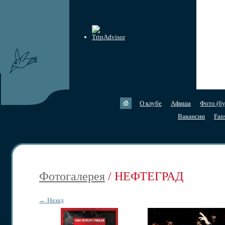
О клубе
Афиша
Фото (бу
Вакансии
Fan
Фотогалерея
/ НЕФТЕГРАД
← Назад