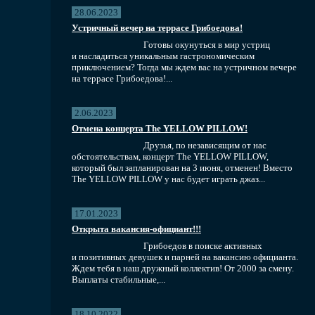
28.06.2023
Устричный вечер на террасе Грибоедова!
Готовы окунуться в мир устриц
и насладиться уникальным гастрономическим
приключением? Тогда мы ждем вас на устричном вечере
на террасе Грибоедова!...
2.06.2023
Отмена концерта The YELLOW PILLOW!
Друзья, по независящим от нас
обстоятельствам, концерт The YELLOW PILLOW,
который был запланирован на 3 июня, отменен! Вместо
The YELLOW PILLOW у нас будет играть джаз...
17.01.2023
Открыта вакансия-официант!!!
Грибоедов в поиске активных
и позитивных девушек и парней на вакансию официанта.
Ждем тебя в наш дружный коллектив! От 2000 за смену.
Выплаты стабильные,...
18.10.2022