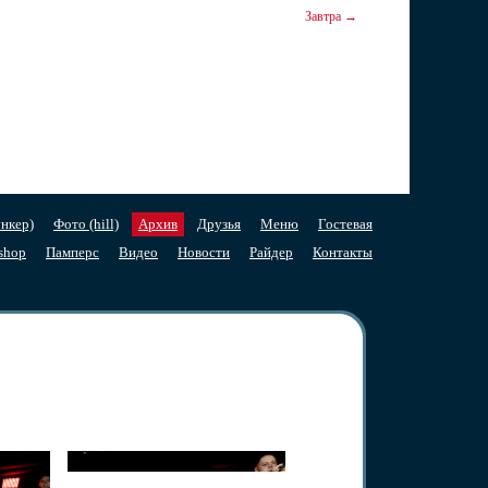
Завтра →
нкер)
Фото (hill)
Архив
Друзья
Меню
Гостевая
shop
Памперс
Видео
Новости
Райдер
Контакты