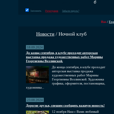
Запомнить
Регистрация
Забыли пароль?
Rus
/
En
Новости
/ Ночной клуб
18.09.2024
До конца сентября, в клубе проходит авторская
выставка продажа художественных работ Марины
Георгиевны Возлинской.
До конца сентября, в клубе проходит
авторская выставка продажа
художественных работ Марины
Георгиевны Возлинской. Художника
графика, оформителя, постановщика,
художника...
23.08.2024
Дорогие друзья, спешим сообщить важную новость!
12 ноября Наш с Вами любимый