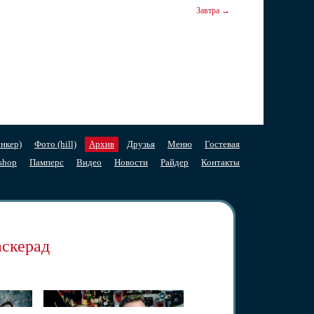
Завтра →
нкер)
Фото (hill)
Архив
Друзья
Меню
Гостевая
shop
Памперс
Видео
Новости
Райдер
Контакты
скерад