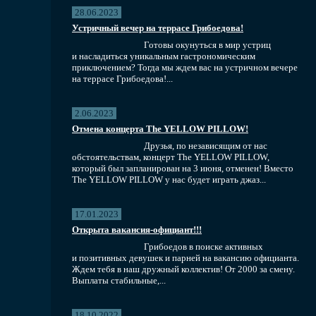
28.06.2023
Устричный вечер на террасе Грибоедова!
Готовы окунуться в мир устриц
и насладиться уникальным гастрономическим
приключением? Тогда мы ждем вас на устричном вечере
на террасе Грибоедова!...
2.06.2023
Отмена концерта The YELLOW PILLOW!
Друзья, по независящим от нас
обстоятельствам, концерт The YELLOW PILLOW,
который был запланирован на 3 июня, отменен! Вместо
The YELLOW PILLOW у нас будет играть джаз...
17.01.2023
Открыта вакансия-официант!!!
Грибоедов в поиске активных
и позитивных девушек и парней на вакансию официанта.
Ждем тебя в наш дружный коллектив! От 2000 за смену.
Выплаты стабильные,...
18.10.2022