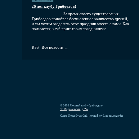
26 лет клубу Грибоедов!
За время своего существования
Грибоедов приобрел бесчисленное количество друзей,
и мы хотим разделить этот праздник вместе с вами. Как
полагается, клуб приготовил праздничную...
RSS
|
Все новости →
© 2009 Модный клуб «Грибоедов»
Ул. Воронежская, д. 2А
Санкт-Петербург, Спб, ночной клуб, ночные клубы