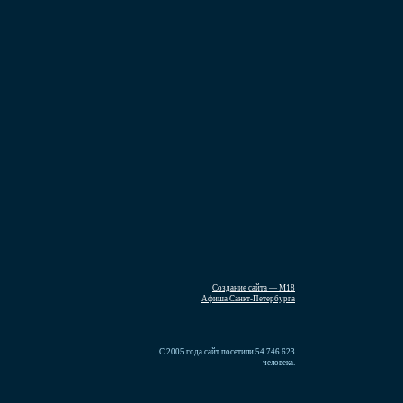
Создание сайта — М18
Афиша Санкт-Петербурга
С 2005 года сайт посетили 54 746 623
человека.