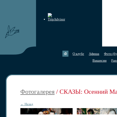
О клубе
Афиша
Фото (бу
Вакансии
Fan
Фотогалерея
/ СКАЗЫ: Осенний Ма
← Назад