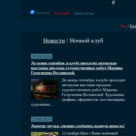
Запомнить
Регистрация
Забыли пароль?
Rus
/
En
Новости
/ Ночной клуб
18.09.2024
До конца сентября, в клубе проходит авторская
выставка продажа художественных работ Марины
Георгиевны Возлинской.
До конца сентября, в клубе проходит
авторская выставка продажа
художественных работ Марины
Георгиевны Возлинской. Художника
графика, оформителя, постановщика,
художника...
23.08.2024
Дорогие друзья, спешим сообщить важную новость!
12 ноября Наш с Вами любимый