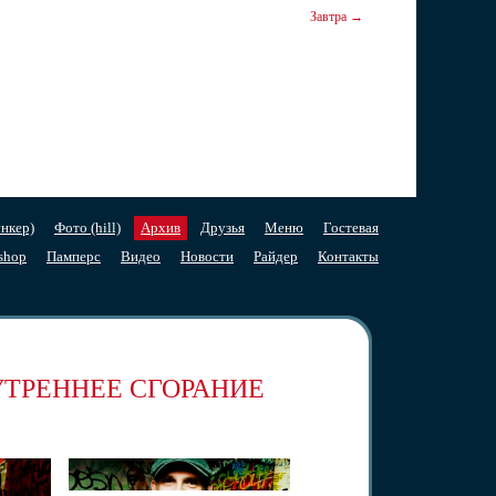
Завтра →
нкер)
Фото (hill)
Архив
Друзья
Меню
Гостевая
shop
Памперс
Видео
Новости
Райдер
Контакты
НУТРЕННЕЕ СГОРАНИЕ