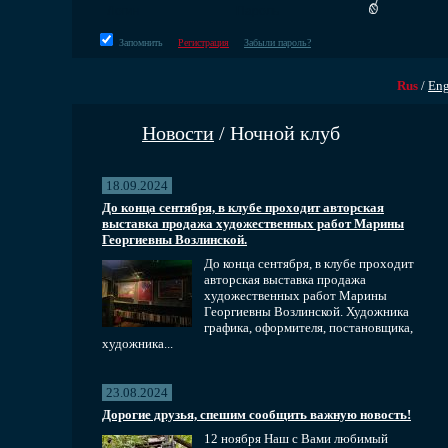
Запомнить
Регистрация
Забыли пароль?
Rus
/
En
Новости
/ Ночной клуб
18.09.2024
До конца сентября, в клубе проходит авторская
выставка продажа художественных работ Марины
Георгиевны Возлинской.
До конца сентября, в клубе проходит
авторская выставка продажа
художественных работ Марины
Георгиевны Возлинской. Художника
графика, оформителя, постановщика,
художника...
23.08.2024
Дорогие друзья, спешим сообщить важную новость!
12 ноября Наш с Вами любимый