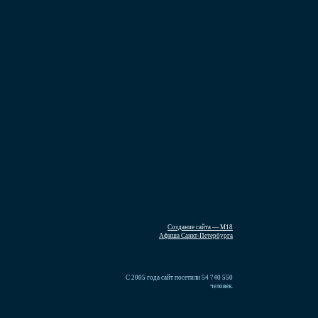
Создание сайта — М18
Афиша Санкт-Петербурга
С 2005 года сайт посетили 54 740 550
человек.