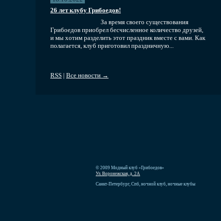
26 лет клубу Грибоедов!
За время своего существования
Грибоедов приобрел бесчисленное количество друзей,
и мы хотим разделить этот праздник вместе с вами. Как
полагается, клуб приготовил праздничную...
RSS
|
Все новости →
© 2009 Модный клуб «Грибоедов»
Ул. Воронежская, д. 2А
Санкт-Петербург, Спб, ночной клуб, ночные клубы