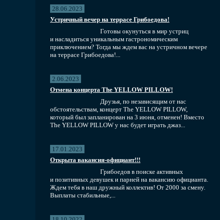
28.06.2023
Устричный вечер на террасе Грибоедова!
Готовы окунуться в мир устриц
и насладиться уникальным гастрономическим
приключением? Тогда мы ждем вас на устричном вечере
на террасе Грибоедова!...
2.06.2023
Отмена концерта The YELLOW PILLOW!
Друзья, по независящим от нас
обстоятельствам, концерт The YELLOW PILLOW,
который был запланирован на 3 июня, отменен! Вместо
The YELLOW PILLOW у нас будет играть джаз...
17.01.2023
Открыта вакансия-официант!!!
Грибоедов в поиске активных
и позитивных девушек и парней на вакансию официанта.
Ждем тебя в наш дружный коллектив! От 2000 за смену.
Выплаты стабильные,...
18.10.2022