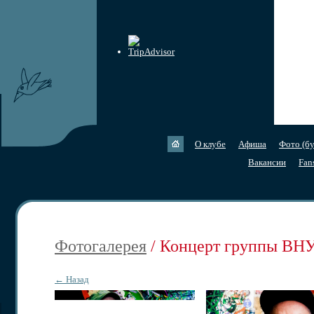
О клубе
Афиша
Фото (бу
Вакансии
Fan
Фотогалерея
/ Концерт группы В
← Назад