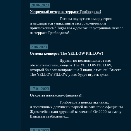
28.06.2023
Устричный вечер на террасе Грибоедова!
Готовы окунуться в мир устриц
и насладиться уникальным гастрономическим
приключением? Тогда мы ждем вас на устричном вечере
на террасе Грибоедова!...
2.06.2023
Отмена концерта The YELLOW PILLOW!
Друзья, по независящим от нас
обстоятельствам, концерт The YELLOW PILLOW,
который был запланирован на 3 июня, отменен! Вместо
The YELLOW PILLOW у нас будет играть джаз...
17.01.2023
Открыта вакансия-официант!!!
Грибоедов в поиске активных
и позитивных девушек и парней на вакансию официанта.
Ждем тебя в наш дружный коллектив! От 2000 за смену.
Выплаты стабильные,...
18.10.2022