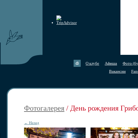
О клубе
Афиша
Фото (бу
Вакансии
Fan
Фотогалерея
/ День рождения Грибо
← Назад