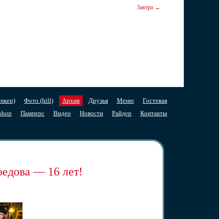
Завтра →
нкер)
Фото (hill)
Архив
Друзья
Меню
Гостевая
shop
Памперс
Видео
Новости
Райдер
Контакты
едова — 16 лет!