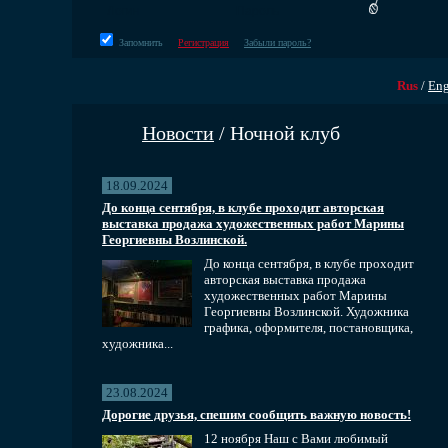
Запомнить
Регистрация
Забыли пароль?
Rus
/
En
Новости
/ Ночной клуб
18.09.2024
До конца сентября, в клубе проходит авторская
выставка продажа художественных работ Марины
Георгиевны Возлинской.
До конца сентября, в клубе проходит
авторская выставка продажа
художественных работ Марины
Георгиевны Возлинской. Художника
графика, оформителя, постановщика,
художника...
23.08.2024
Дорогие друзья, спешим сообщить важную новость!
12 ноября Наш с Вами любимый