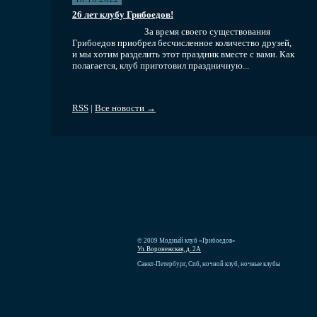
26 лет клубу Грибоедов!
За время своего существования
Грибоедов приобрел бесчисленное количество друзей,
и мы хотим разделить этот праздник вместе с вами. Как
полагается, клуб приготовил праздничную...
RSS
|
Все новости →
© 2009 Модный клуб «Грибоедов»
Ул. Воронежская, д. 2А
Санкт-Петербург, Спб, ночной клуб, ночные клубы