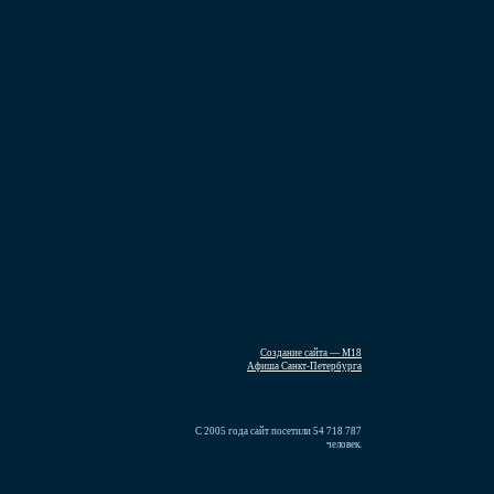
Создание сайта — М18
Афиша Санкт-Петербурга
С 2005 года сайт посетили 54 718 787
человек.