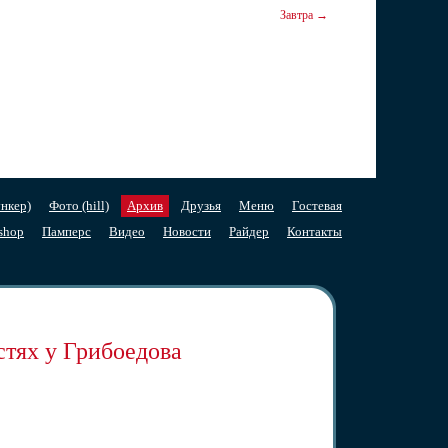
Завтра →
нкер)
Фото (hill)
Архив
Друзья
Меню
Гостевая
shop
Памперс
Видео
Новости
Райдер
Контакты
стях у Грибоедова