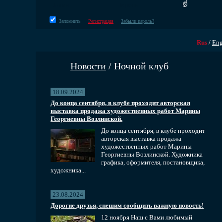
Запомнить
Регистрация
Забыли пароль?
Rus
/
En
Новости
/ Ночной клуб
18.09.2024
До конца сентября, в клубе проходит авторская
выставка продажа художественных работ Марины
Георгиевны Возлинской.
До конца сентября, в клубе проходит
авторская выставка продажа
художественных работ Марины
Георгиевны Возлинской. Художника
графика, оформителя, постановщика,
художника...
23.08.2024
Дорогие друзья, спешим сообщить важную новость!
12 ноября Наш с Вами любимый