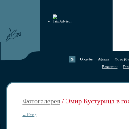
О клубе
Афиша
Фото (бу
Вакансии
Fan
Фотогалерея
/ Эмир Кустурица в го
← Назад