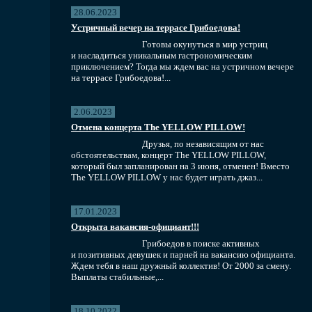
28.06.2023
Устричный вечер на террасе Грибоедова!
Готовы окунуться в мир устриц
и насладиться уникальным гастрономическим
приключением? Тогда мы ждем вас на устричном вечере
на террасе Грибоедова!...
2.06.2023
Отмена концерта The YELLOW PILLOW!
Друзья, по независящим от нас
обстоятельствам, концерт The YELLOW PILLOW,
который был запланирован на 3 июня, отменен! Вместо
The YELLOW PILLOW у нас будет играть джаз...
17.01.2023
Открыта вакансия-официант!!!
Грибоедов в поиске активных
и позитивных девушек и парней на вакансию официанта.
Ждем тебя в наш дружный коллектив! От 2000 за смену.
Выплаты стабильные,...
18.10.2022