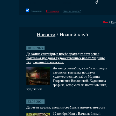
Запомнить
Регистрация
Забыли пароль?
Rus
/
En
Новости
/ Ночной клуб
18.09.2024
До конца сентября, в клубе проходит авторская
выставка продажа художественных работ Марины
Георгиевны Возлинской.
До конца сентября, в клубе проходит
авторская выставка продажа
художественных работ Марины
Георгиевны Возлинской. Художника
графика, оформителя, постановщика,
художника...
23.08.2024
Дорогие друзья, спешим сообщить важную новость!
12 ноября Наш с Вами любимый