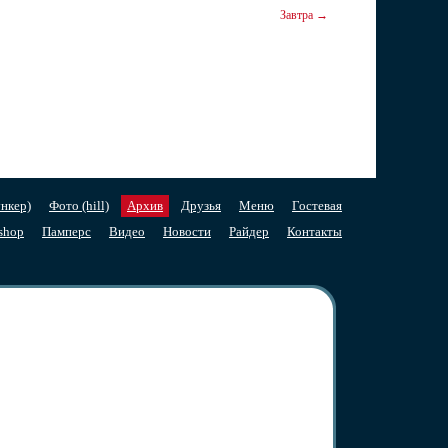
Завтра →
нкер)
Фото (hill)
Архив
Друзья
Меню
Гостевая
shop
Памперс
Видео
Новости
Райдер
Контакты