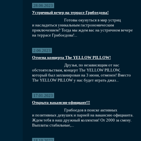
28.06.2023
Устричный вечер на террасе Грибоедова!
Готовы окунуться в мир устриц
и насладиться уникальным гастрономическим
приключением? Тогда мы ждем вас на устричном вечере
на террасе Грибоедова!...
2.06.2023
Отмена концерта The YELLOW PILLOW!
Друзья, по независящим от нас
обстоятельствам, концерт The YELLOW PILLOW,
который был запланирован на 3 июня, отменен! Вместо
The YELLOW PILLOW у нас будет играть джаз...
17.01.2023
Открыта вакансия-официант!!!
Грибоедов в поиске активных
и позитивных девушек и парней на вакансию официанта.
Ждем тебя в наш дружный коллектив! От 2000 за смену.
Выплаты стабильные,...
18.10.2022