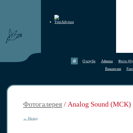
О клубе
Афиша
Фото (бу
Вакансии
Fan
Фотогалерея
/ Analog Sound (МСК)
← Назад