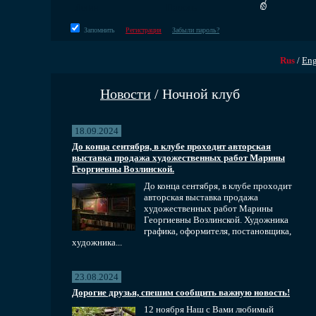
Запомнить
Регистрация
Забыли пароль?
Rus
/
En
Новости
/ Ночной клуб
18.09.2024
До конца сентября, в клубе проходит авторская
выставка продажа художественных работ Марины
Георгиевны Возлинской.
До конца сентября, в клубе проходит
авторская выставка продажа
художественных работ Марины
Георгиевны Возлинской. Художника
графика, оформителя, постановщика,
художника...
23.08.2024
Дорогие друзья, спешим сообщить важную новость!
12 ноября Наш с Вами любимый