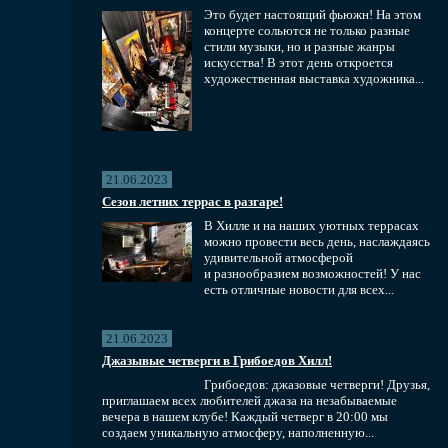
Это будет настоящий фьюжн! На этом
концерте сольются не только разные
стили музыки, но и разные жанры
искусства! В этот день откроется
художественная выставка художника...
21.06.2023
Сезон летних террас в разгаре!
В Хилле и на наших уютных террасах
можно провести весь день, наслаждаясь
удивительной атмосферой
и разнообразием возможностей! У нас
есть отличные новости для всех...
21.06.2023
Джазывые четверги в Грибоедов Хилл!
Грибоедов: джазовые четверги! Друзья,
приглашаем всех любителей джаза на незабываемые
вечера в нашем клубе! Каждый четверг в 20:00 мы
создаем уникальную атмосферу, наполненную...