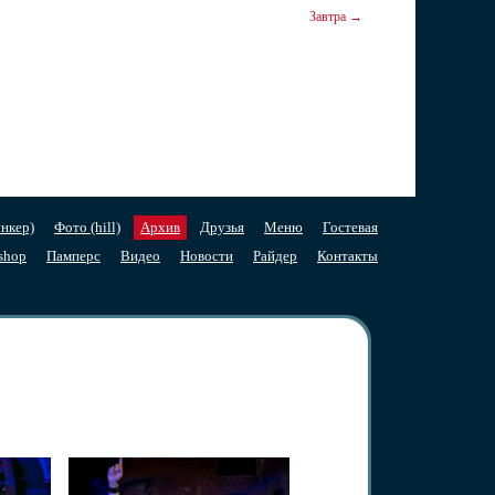
Завтра →
нкер)
Фото (hill)
Архив
Друзья
Меню
Гостевая
shop
Памперс
Видео
Новости
Райдер
Контакты