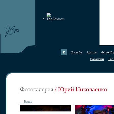
О клубе
Афиша
Фото (бу
Вакансии
Fan
Фотогалерея
/ Юрий Николаенко
← Назад