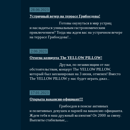
28.06.2023
Устричный вечер на террасе Грибоедова!
Готовы окунуться в мир устриц
и насладиться уникальным гастрономическим
приключением? Тогда мы ждем вас на устричном вечере
на террасе Грибоедова!...
2.06.2023
Отмена концерта The YELLOW PILLOW!
Друзья, по независящим от нас
обстоятельствам, концерт The YELLOW PILLOW,
который был запланирован на 3 июня, отменен! Вместо
The YELLOW PILLOW у нас будет играть джаз...
17.01.2023
Открыта вакансия-официант!!!
Грибоедов в поиске активных
и позитивных девушек и парней на вакансию официанта.
Ждем тебя в наш дружный коллектив! От 2000 за смену.
Выплаты стабильные,...