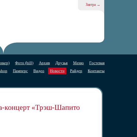
Завтра →
нкер)
Фото (hill)
Архив
Друзья
Меню
Гостевая
shop
Памперс
Видео
Новости
Райдер
Контакты
ла-концерт «Трэш-Шапито