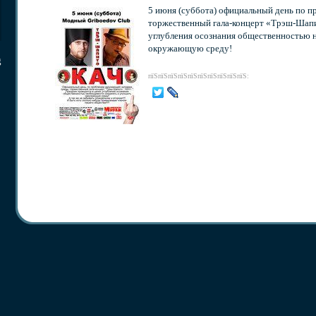
5 июня (суббота) официальный день по 
торжественный гала-концерт «Трэш-Шапит
углубления осознания общественностью 
окружающую среду!
g
пїЅпїЅпїЅпїЅпїЅпїЅпїЅпїЅпїЅпїЅ: