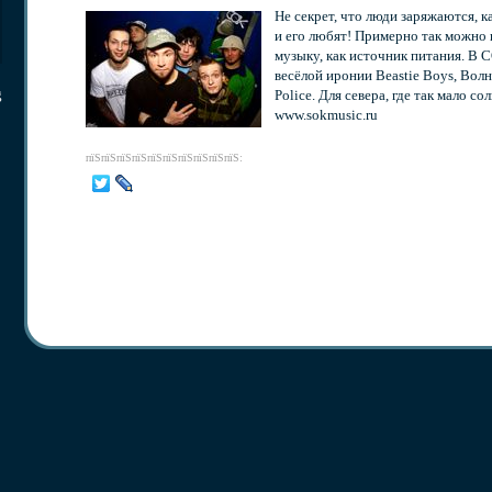
Не секрет, что люди заряжаются, 
и его любят! Примерно так можно
музыку, как источник питания. В 
весёлой иронии Beastie Boys, Вол
g
Police. Для севера, где так мал
www.sokmusic.ru
пїЅпїЅпїЅпїЅпїЅпїЅпїЅпїЅпїЅпїЅ: