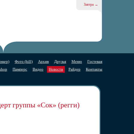
Завтра →
нкер)
Фото (hill)
Архив
Друзья
Меню
Гостевая
shop
Памперс
Видео
Новости
Райдер
Контакты
церт группы «Сок» (регги)