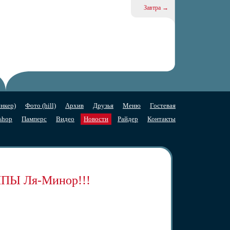
Завтра →
нкер)
Фото (hill)
Архив
Друзья
Меню
Гостевая
shop
Памперс
Видео
Новости
Райдер
Контакты
УППЫ
Ля-Минор
!!!