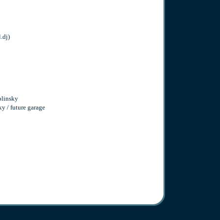
.dj)
blinsky
ky / future garage