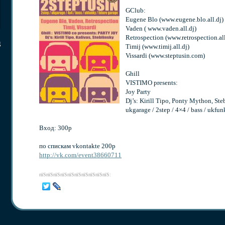
GClub:
Eugene Blo (www.eugene.blo.all.dj)
Vaden ( www.vaden.all.dj)
Retrospection (www.retrospection.all
g
Timij (www.timij.all.dj)
Vissardi (www.steptusin.com)
Ghill
VISTIMO presents:
Joy Party
Dj’s: Kirill Tipo, Ponty Mython, Ste
ukgarage / 2step / 4×4 / bass / ukfun
Вxoд: 300р
по спискам vkontakte 200р
http://vk.com/event38660711
пїЅпїЅпїЅпїЅпїЅпїЅпїЅпїЅпїЅпїЅ: