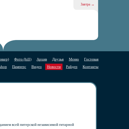
Завтра →
нкер)
Фото (hill)
Архив
Друзья
Меню
Гостевая
shop
Памперс
Видео
Новости
Райдер
Контакты
данием всей питерской независимой гитарной