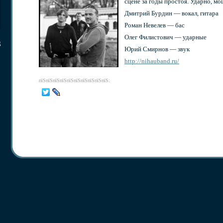
сцене за годы простоя. Ударно, мо
Дмитрий Бурдин — вокал, гитара
Роман Невелев — бас
Олег Филистович — ударные
g
Юрий Смирнов — звук
http://nihauband.ru/
пїЅпїЅпїЅпїЅпїЅпїЅпїЅпїЅпїЅпїЅ: