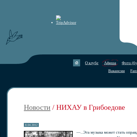
О клубе
Афиша
Фото (бу
Вакансии
Fan
Новости
/ НИХАУ в Грибоедове
8.04.2012
—...Эта музыка может стать оправ